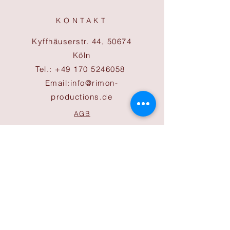
KONTAKT
Kyffhäuserstr. 44, 50674
Köln
Tel.:
+49 170 5246058
Email:
info@rimon-
productions.de
AGB
Cookies
Impressum
Datenschutz
ÖFFNUNGSZEITEN
Büro
Mo-Do 9:30 bis 17:00 Uhr
Freitag 9:30 bis 14:00 Uhr