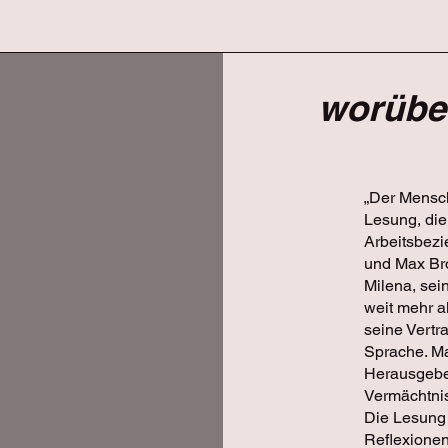
worüber
„Der Mensch 
Lesung, die
Arbeitsbezi
und Max Brod
Milena, sei
weit mehr al
seine Vertr
Sprache. M
Herausgeber
Vermächtnis
Die Lesung 
Reflexionen