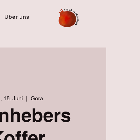
Über uns
, 18. Juni
  |  
Gera
nhebers
offer