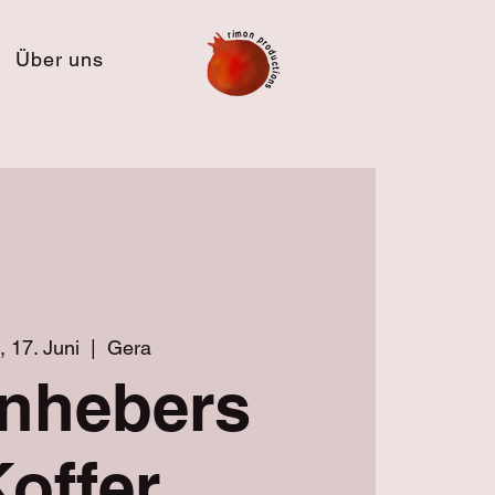
Über uns
, 17. Juni
  |  
Gera
nhebers
offer