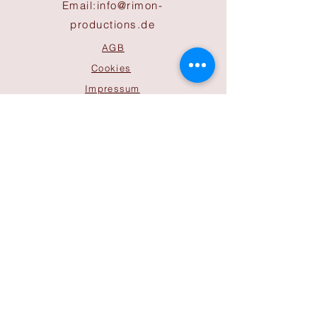
Email:
info@rimon-
productions.de
AGB
Cookies
Impressum
Datenschutz
ÖFFNUNGSZEITEN
Büro
Mo-Do 9:30 bis 17:00 Uhr
Freitag 9:30 bis 14:00 Uhr
Sonntag nach Absprachen
Bitte beachten Sie, dass diese
Zeiten bei Tourbetrieb der
Gastspiele abweichen.