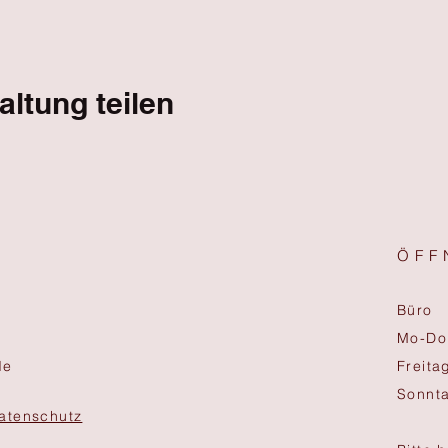
altung teilen
ÖFF
Büro
Mo-Do 
de
Freita
Sonnt
atenschutz