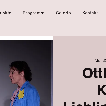
ojekte
Programm
Galerie
Kontakt
Mi., 2
Ott
K