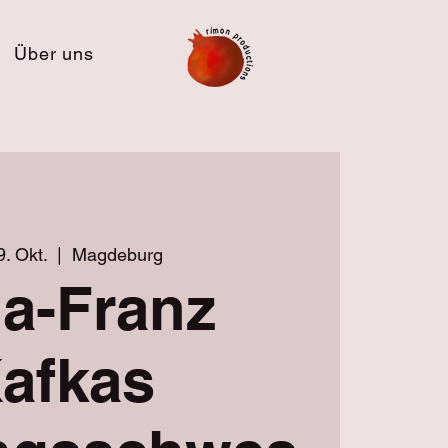
Über uns
9. Okt.
  |  
Magdeburg
la-Franz
afkas