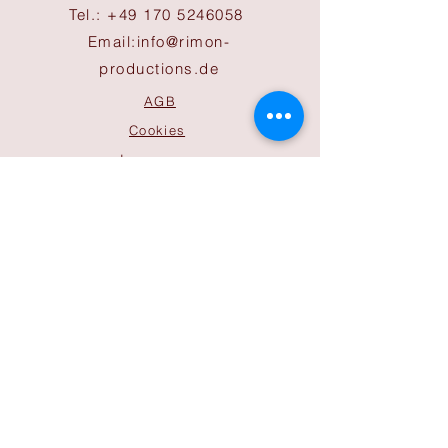
Tel.:
+49 170 5246058
Email:
info@rimon-
productions.de
AGB
Cookies
Impressum
Datenschutz
ÖFFNUNGSZEITEN
Büro
Mo-Do 9:30 bis 17:00 Uhr
Freitag 9:30 bis 14:00 Uhr
Sonntag nach Absprachen
Bitte beachten Sie, dass diese
Zeiten bei Tourbetrieb der