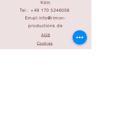
Köln
Tel.:
+49 170 5246058
Email:
info@rimon-
productions.de
AGB
Cookies
Impressum
Datenschutz
ÖFFNUNGSZEITEN
Büro
Mo-Do 9:30 bis 17:00 Uhr
Freitag 9:30 bis 14:00 Uhr
Sonntag nach Absprachen
Bitte beachten Sie, dass diese