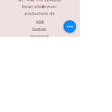
Email:
info@rimon-
productions.de
AGB
Cookies
Impressum
Datenschutz
ÖFFNUNGSZEITEN
Büro
Mo-Do 9:30 bis 17:00 Uhr
Freitag 9:30 bis 14:00 Uhr
Sonntag nach Absprachen
Bitte beachten Sie, dass diese
Zeiten bei Tourbetrieb der
Gastspiele abweichen.