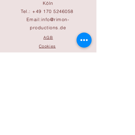
Köln
Tel.:
+49 170 5246058
Email:
info@rimon-
productions.de
AGB
Cookies
Impressum
Datenschutz
ÖFFNUNGSZEITEN
Büro
Mo-Do 9:30 bis 17:00 Uhr
Freitag 9:30 bis 14:00 Uhr
Sonntag nach Absprachen
Bitte beachten Sie, dass diese